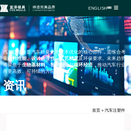
ENGLISH
汽车注塑件是汽车轻量化与成本优化的核心部件，需综合考
量
材料性能、设计合理性、工艺精度
及环保要求。未来趋势
将聚焦于
生物基材料、智能制造
与
循环经济
，推动汽车行业
向更高效、可持续的方向发展。
资讯
首页
»
汽车注塑件