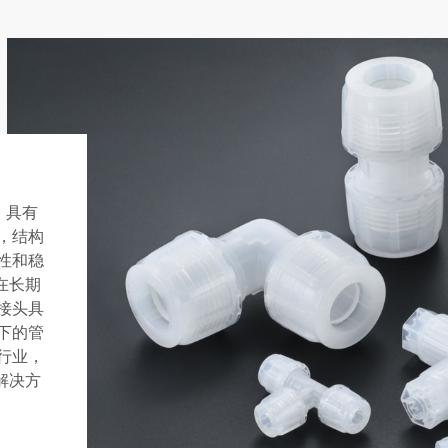
，具有
，结构
性和稳
在长期
接头具
下的管
行业，
解决方