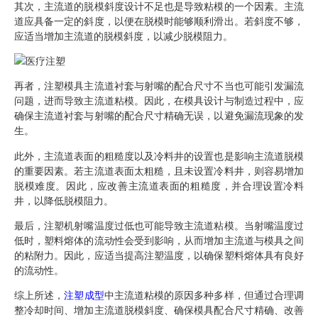
其次，主流道的脱模斜度设计不足也是导致粘模的一个因素。主流
道应具备一定的斜度，以便在脱模时能够顺利滑出。若斜度不够，
应适当增加主流道的脱模斜度，以减少脱模阻力。
再者，注塑模具主流道衬套与射嘴的配合尺寸不当也可能引发漏流
问题，进而导致主流道粘模。因此，在模具设计与制造过程中，应
确保主流道衬套与射嘴的配合尺寸精确无误，以避免漏流现象的发
生。
此外，主流道表面的粗糙度以及冷料井的设置也是影响主流道脱模
的重要因素。若主流道表面太粗糙，且未设置冷料井，则容易增加
脱模难度。因此，应改善主流道表面的粗糙度，并合理设置冷料
井，以降低脱模阻力。
最后，注塑机射嘴温度过低也可能导致主流道粘模。当射嘴温度过
低时，塑料熔体的流动性会受到影响，从而增加主流道与模具之间
的粘附力。因此，应适当提高注塑温度，以确保塑料熔体具有良好
的流动性。
综上所述，
注塑成型
中主流道粘模的原因多种多样，但通过合理调
整冷却时间、增加主流道脱模斜度、确保模具配合尺寸精确、改善