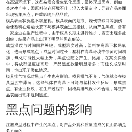
在高温环境下，这些杂质会发生氧化反应，最终形成黑点。例如，
某次生产中，因原料储存环境不佳，混入大量灰尘，导致产品表面
出现密集黑点，严重影响产品品质。
模具表面状况也不容忽视。模具表面的划痕、烧伤或缺口等损伤，
会使塑料在熔融状态下与模具表面过度接触，从而产生黑点。曾有
一家企业在生产过程中，由于模具长期未进行维护，表面出现多处
划痕，结果产品上出现了明显的黑点痕迹。
成型温度与时间同样关键。成型温度过高，塑料在高温下极易氧
化，进而形成黑点；成型时间过长，塑料在高温环境中停留时间增
加，氧化可能性大幅上升，黑点也随之产生。比如，在某次实验
中，将成型温度提高后，产品黑点数量明显增多；而延长成型时
间，也出现了类似情况。
模具排气情况对黑点产生也有影响。模具排气不良，气体就会在模
具型腔中滞留，这些气体在高温下可能与塑料发生反应，形成黑
点。有企业反映，在生产过程中，因模具排气设计不合理，导致产
品表面出现不规则黑点。
黑点问题的影响
注塑成型过程中产生的黑点，对产品外观和质量造成的负面影响是
多方面的。