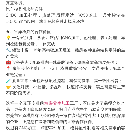
真空环境。
汽车模具滑块与嵌件
SKD61加工处理，热处理后硬度达HRC50以上，尺寸控制在
±0.005mm以内，满足高频高冲击模具环境。
五、宜泽模具的合作价值
💡 一站式服务：从设计评估到CNC加工、热处理、表面处理，再
到检测包装发货，一体完成；
🔧 经验丰富：18年高精密加工经验，熟悉各种复杂结构零件的生
产需求；
🧰 设备先进：配备业内一线品牌设备，确保高效高精度交付；
📍 东莞长安优质厂区：位于“模具重镇”长安，交通便捷，配套产
业链完善；
🧪 质量可靠：全程严格质检流程，确保高良率、高一致性出货；
🤝 灵活对接：小批量、多品种、快速打样支持，满足研发与生产
不同阶段需求。
选择一个真正专业的
精密零件加工
工厂，不仅是为了获得合格产
品，更是为了降低研发风险、提升产品竞争力与稳定交付的保障。
东莞市宜泽模具有限公司作为一家在高精密零件加工领域积累深厚
的企业，正是您在高端制造领域的可靠合作伙伴。
欢迎有CNC加工、精密零件加工、模具配件制造等相关需求的客