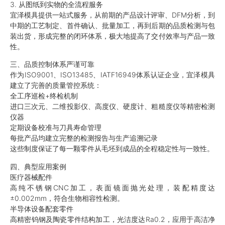
3. 从图纸到实物的全流程服务
宜泽模具提供一站式服务，从前期的产品设计评审、DFM分析，到
中期的工艺制定、首件确认、批量加工，再到后期的品质检测与包
装出货，形成完整的闭环体系，极大地提高了交付效率与产品一致
性。
三、品质控制体系严谨可靠
作为ISO9001、ISO13485、IATF16949体系认证企业，宜泽模具
建立了完善的质量管控系统：
全工序巡检+终检机制
进口三次元、二维投影仪、高度仪、硬度计、粗糙度仪等精密检测
仪器
定期设备校准与刀具寿命管理
每批产品均建立完整的检测报告与生产追溯记录
这些制度保证了每一颗零件从毛坯到成品的全程稳定性与一致性。
四、典型应用案例
医疗器械配件
高纯不锈钢CNC加工，表面镜面抛光处理，装配精度达
±0.002mm，符合生物相容性检测。
半导体设备配套零件
高精密钨钢及陶瓷零件结构加工，光洁度达Ra0.2，应用于高洁净