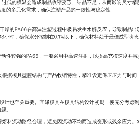
C之间，过低的模温会造成制品收缩变形、结晶不足，从而影响尺寸
晶度的多元化需求，确保注塑产品的一致性与稳定性。
分干燥的PA66在高温注塑过程中极易发生水解反应，导致制品
理68小时，确保水分控制在0.1%以下，确保材料处于最佳成型状
动性较强的PA66，一般采用中高速注射，以提高充模速度并
会根据模具型腔结构与产品收缩特性，精准设定保压压力与时间
气设计也至关重要。宜泽模具在模具结构设计初期，便充分考虑到
问题。
保熔料流动路径合理，避免因流动不均而造成变形或残余应力。