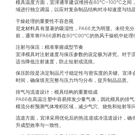
模具温度方面，宜泽通常建议维持在80°C~100°
域进行独立调温，以应对复杂制品结构对冷却速度与结
干燥处理的重要性不容忽视
尼龙材料具有显著的吸湿性，PA66尤为明显。未经充
前，通常将PA66原料在80°C90°C的热风干燥机中处
注射与保压：精准掌握成型节奏
宜泽模具对注射速度与保压参数的设定极为讲究。对于流
适当降低注射速度，防止短射或流痕。
保压阶段是决定制品尺寸稳定性与密实度的关键。宜泽
时间，确保填充完整与压力均匀分布，提升制品品质。
排气与流道设计：模具结构的重要组成
PA66在高温注塑中容易挥发少量气体，因此模具的排
模流分析预测气体堆积区域，减少气穴、烧焦和短射等
流道方面，宜泽采用优化后的热流道或冷流道设计，确
升成型效率与一致性。