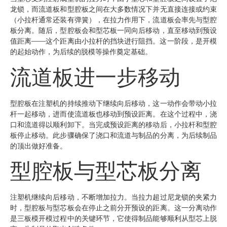
龙锁，而流道板和型腔板之间在大多数情况下并无直接连接或约束
（小拉杆通常还装有弹簧），在拉力作用下，流道板会率先与型腔
板分离。随后，型腔板会和型芯板一同向后移动，直至移动到预设
值距离——这个距离由小拉杆的挡块进行阻挡。这一阶段，是开模
的起始动作，为后续的脱模等操作奠定基础。
流道板进一步移动
型腔板在注塑机的持续推动下继续向后移动，这一动作会带动小拉
杆一起移动，进而使流道板也移动到预设距离。在这个过程中，浇
口和流道得以顺利卸下。当完成预设距离的移动后，小拉杆和型腔
板停止移动。此步骤确保了浇口和流道与制品的分离，为后续制品
的顶出做好准备。
型腔板与型芯板分离
注塑机继续向后移动，不断增加拉力。当拉力超过尼龙锁的夹紧力
时，型腔板与型芯板会在停止之前分开预设的距离。这一分离动作
是三板模开模过程中的关键环节，它使得制品能够顺利从型芯上脱