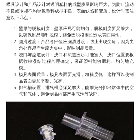
模具设计和产品设计对透明塑料的成型质量影响巨大。为防止流动
不良或冷却不均导致塑料成型不良、表面缺陷和变质，设计时需注
意以下几点：
壁厚与脱模斜度
：壁厚应尽可能均匀，脱模斜度要足够大，
以确保制品顺利脱模，避免因脱模困难造成表面损伤。
圆滑过渡
：产品各部位应圆滑过渡，防止出现尖角，因为尖
角处容易产生应力集中，影响制品质量。
浇口与流道设计
：浇口和流道应尽可能宽大，浇口位置要根
据收缩凝结过程合理确定，保证塑料能够顺利、均匀地充
模。
模具表面质量
：模具表面要光滑，粗糙度低，这样可以使制
品表面更加平整、光亮。
排气槽设置
：排气槽必须足够大，能够充分排出熔体中的空
气和气体，避免制品内部产生气泡等缺陷。