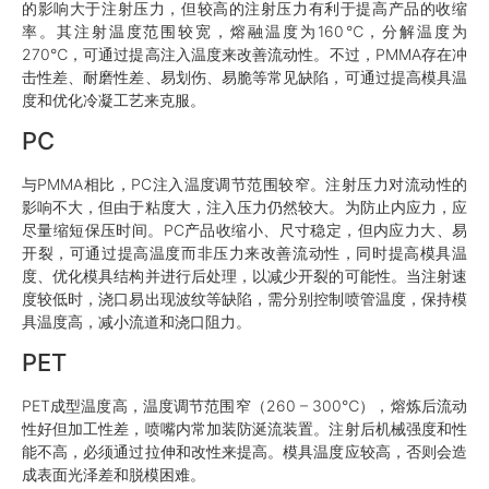
的影响大于注射压力，但较高的注射压力有利于提高产品的收缩
率。其注射温度范围较宽，熔融温度为160℃，分解温度为
270℃，可通过提高注入温度来改善流动性。不过，PMMA存在冲
击性差、耐磨性差、易划伤、易脆等常见缺陷，可通过提高模具温
度和优化冷凝工艺来克服。
PC
与PMMA相比，PC注入温度调节范围较窄。注射压力对流动性的
影响不大，但由于粘度大，注入压力仍然较大。为防止内应力，应
尽量缩短保压时间。PC产品收缩小、尺寸稳定，但内应力大、易
开裂，可通过提高温度而非压力来改善流动性，同时提高模具温
度、优化模具结构并进行后处理，以减少开裂的可能性。当注射速
度较低时，浇口易出现波纹等缺陷，需分别控制喷管温度，保持模
具温度高，减小流道和浇口阻力。
PET
PET成型温度高，温度调节范围窄（260 – 300℃），熔炼后流动
性好但加工性差，喷嘴内常加装防涎流装置。注射后机械强度和性
能不高，必须通过拉伸和改性来提高。模具温度应较高，否则会造
成表面光泽差和脱模困难。