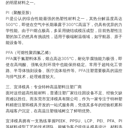
的明星材料之一。
PI（聚酰亚胺）
PI是公认的综合性能最强的热塑性材料之一，其热分解温度高达
500℃，即使在空气中长期暴露于300℃高温下，仍具有优异的力
学性能。由于PI熔点极高，多采用烧结或模压成型，目前热塑性注
塑的加工仍然具有挑战性，适用于极端耐温领域，如宇航器、原子
能设备等。
PFA（可熔性聚四氟乙烯）
PFA属于氟塑料体系，熔点高达305℃，耐化学腐蚀能力极强，即
使在高纯酸、强氧化剂环境中也能保持稳定。常用于超纯化工管
路、半导体蚀刻设备、医疗流体组件等。PFA注塑需要极高的温控
与排气技术，处理难度较大。
三、宜泽模具：专业特种高温塑料注塑厂商
面对这些超高性能材料，普通注塑厂家往往因设备不足、经验欠缺
而难以胜任。而东莞市宜泽模具有限公司，作为一家专注于特种塑
料精密注塑和模具开发的一站式服务商，凭借其多年的经验积累和
高端客户沉淀，在高温注塑领域树立了鲜明优势。
宜泽模具拥有一支熟练掌握PEEK、PPSU、LCP、PEI、PFA、PI
等材料成型工艺的技术团队，能够为客户提供从模具设计、材料选