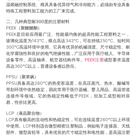
温熔融控制系统、模具具备优异排气和冷却能力，必须由专业具备
特殊工程塑料加工能力的工厂来完成。
二、几种典型耐300度的注塑材料
PEEK（聚醚醚酮）
PEEK是目前应用最广泛、性能最均衡的超高性能工程塑料之一，
玻璃化温度为143℃，熔点高达343℃，可在持续250℃、短时间
300℃高温环境中使用。它具有优异的机械强度、尺寸稳定性、耐
化学腐蚀性和良好的电气绝缘性能，广泛应用于医疗植入、半导体
设备零件、高温轴承、航空器结构件等。
PEEK注塑
成型要求温度
高达360℃以上，普通设备难以胜任。
PPSU（聚苯砜）
PPSU具备高达260℃的热变形温度，在高压蒸汽、热水、酸碱等
苛刻环境中依然稳定，因此常用于医疗器械、婴儿用品、高温管道
连接件等领域。它的热稳定性略低于PEEK，但加工成型相对容
易，性价比更高。
LCP（液晶聚合物）
LCP具有极高的流动性和热稳定性，可在连续温度260℃以上环境
中使用。LCP特别适合微型精密注塑制品，例如电子连接器、天线
部件、微型齿轮等，具有优良的尺寸稳定性和电性能，是高温注塑